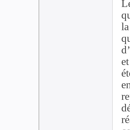
L
qu
l
q
d
e
ét
e
re
d
r