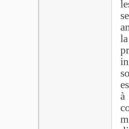
l
s
a
l
p
i
s
e
à
c
m