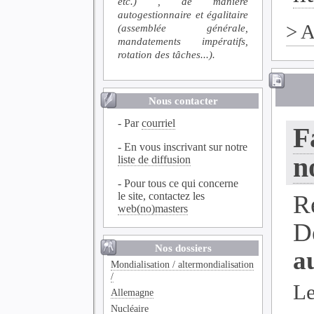
etc.) , de manière
autogestionnaire et égalitaire
>
A
(assemblée générale,
mandatements impératifs,
rotation des tâches...).
Nous contacter
- Par
courriel
F
- En vous inscrivant sur notre
n
liste de diffusion
- Pour tous ce qui concerne
le site, contactez les
R
web(no)masters
D
Nos dossiers
a
Mondialisation / altermondialisation
/
Le
Allemagne
Nucléaire