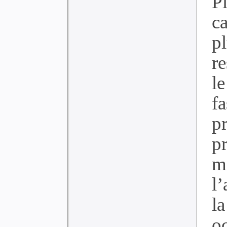
P
ca
p
r
le
f
pr
p
m
l
l
o