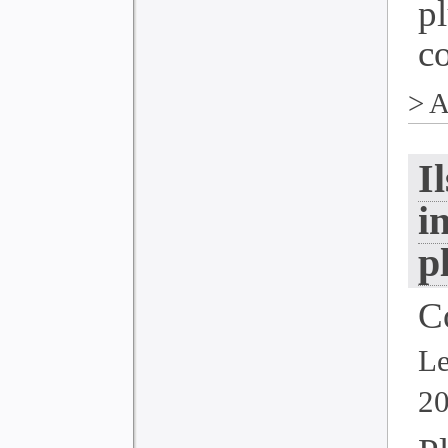
p
co
>
A
I
i
p
C
Le
2