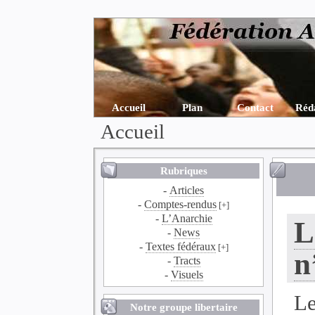
Accueil
Plan
Contact
Réd
Accueil
Rubriques
-
Articles
-
Comptes-rendus
[+]
-
L’Anarchie
L
-
News
-
Textes fédéraux
[+]
n
-
Tracts
-
Visuels
Le
Notre groupe libertaire