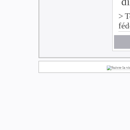
di
>
T
féd