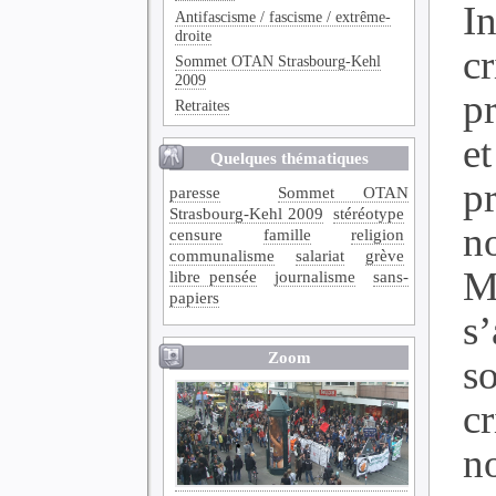
In
Antifascisme / fascisme / extrême-
droite
cr
Sommet OTAN Strasbourg-Kehl
2009
p
Retraites
et
Quelques thématiques
p
paresse
Sommet OTAN
Strasbourg-Kehl 2009
stéréotype
n
censure
famille
religion
communalisme
salariat
grève
M
libre pensée
journalisme
sans-
papiers
s
Zoom
so
c
n