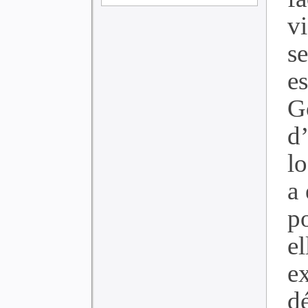
v
s
e
G
d
l
a 
p
el
e
d