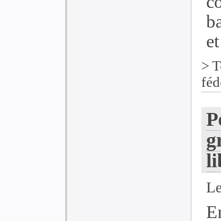
c
ba
et
>
T
féd
P
g
l
Le
E