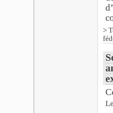
d
co
>
T
féd
S
a
e
C
Le