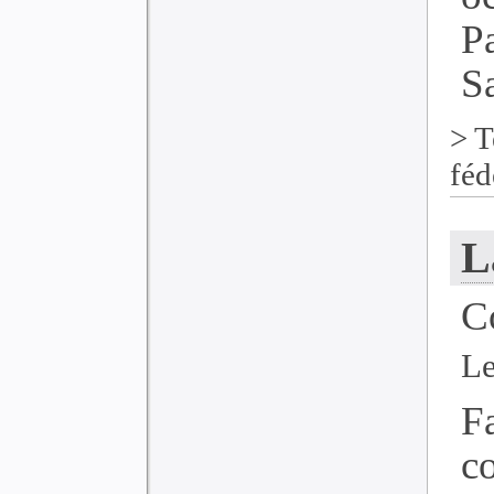
P
Sa
>
T
féd
L
C
Le
F
c