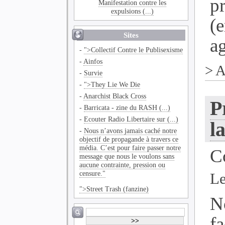
p
Manifestation contre les
expulsions (...)
(
Sites
ag
-
">Collectif Contre le Publisexisme
-
Ainfos
>
A
-
Survie
-
">They Lie We Die
-
Anarchist Black Cross
P
-
Barricata - zine du RASH (...)
-
Ecouter Radio Libertaire sur (...)
l
-
Nous n’avons jamais caché notre
objectif de propagande à travers ce
média. C’est pour faire passer notre
C
message que nous le voulons sans
aucune contrainte, pression ou
censure."
Le
">Street Trash (fanzine)
N
f