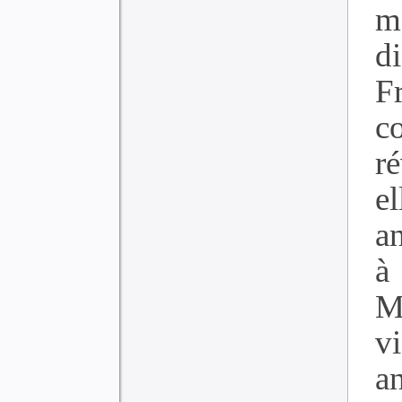
m
d
F
c
r
e
a
à
M
v
an