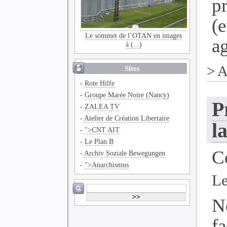
p
(
Le sommet de l’OTAN en images
ag
à (...)
>
A
Sites
-
Rote Hilfe
-
Groupe Marée Noire (Nancy)
P
-
ZALEA TV
-
Atelier de Création Libertaire
l
-
">CNT AIT
-
Le Plan B
C
-
Archiv Soziale Bewegungen
-
">Anarchismus
Le
N
f