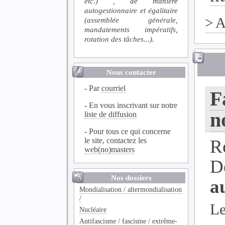
etc.) , de manière
autogestionnaire et égalitaire
>
A
(assemblée générale,
mandatements impératifs,
rotation des tâches...).
Nous contacter
- Par
courriel
F
- En vous inscrivant sur notre
n
liste de diffusion
- Pour tous ce qui concerne
le site, contactez les
R
web(no)masters
D
Nos dossiers
a
Mondialisation / altermondialisation
/
Le
Nucléaire
Antifascisme / fascisme / extrême-