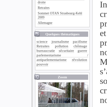
In
droite
Retraites
cr
Sommet OTAN Strasbourg-Kehl
2009
p
Allemagne
et
Quelques thématiques
p
science
journalisme
pacifisme
Retraites
pollution
chômage
n
bureaucratie
sécuritaire
guerre
parlementarisme /
M
antiparlementarisme
révolution
pouvoir
s
Zoom
so
c
n