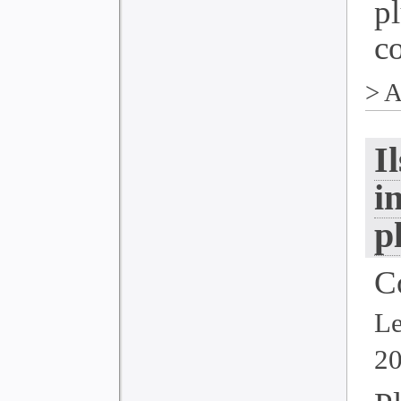
p
co
>
A
I
i
p
C
Le
2