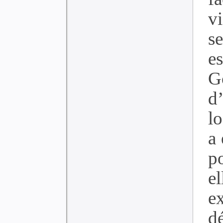
v
s
e
G
d
l
a 
p
el
e
d