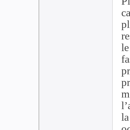
P
ca
p
r
le
f
pr
p
m
l
l
o