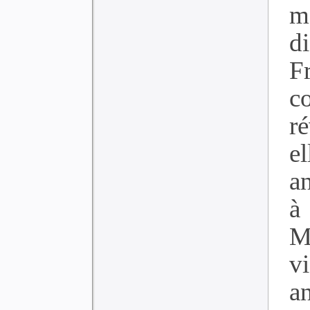
m
d
F
c
r
e
a
à
M
v
an