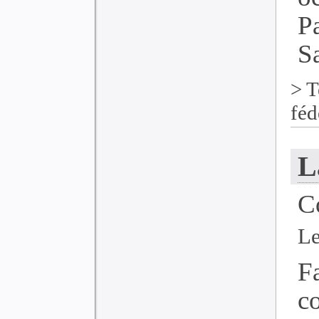
P
Sa
>
T
féd
L
C
Le
F
c