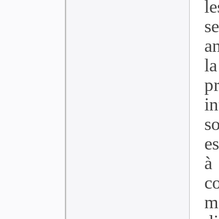
l
s
a
l
p
i
s
e
à
c
m