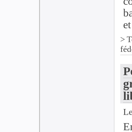
c
ba
et
>
T
féd
P
g
l
Le
E