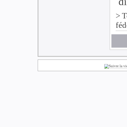
di
>
T
féd