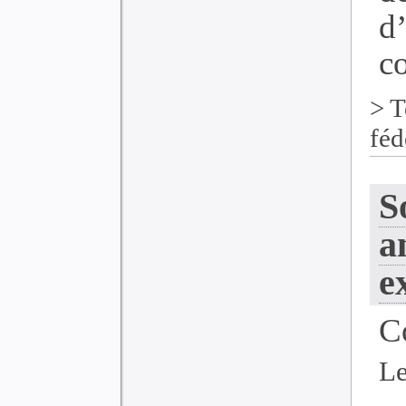
d
co
>
T
féd
S
a
e
C
Le