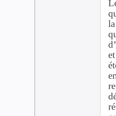
L
qu
l
q
d
e
ét
e
re
d
r