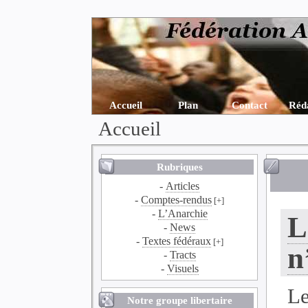
Accueil
Plan
Contact
Réd
Accueil
Rubriques
-
Articles
-
Comptes-rendus
[+]
-
L’Anarchie
L
-
News
-
Textes fédéraux
[+]
n
-
Tracts
-
Visuels
Le
Notre groupe libertaire